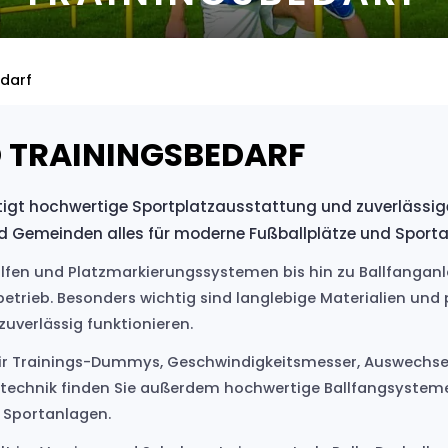
edarf
 TRAININGSBEDARF
tigt hochwertige Sportplatzausstattung und zuverlässige
und Gemeinden alles für moderne Fußballplätze und Sport
hilfen und Platzmarkierungssystemen bis hin zu Ballfang
betrieb. Besonders wichtig sind langlebige Materialien und 
uverlässig funktionieren.
 wir Trainings-Dummys, Geschwindigkeitsmesser, Auswechsel
ztechnik finden Sie außerdem hochwertige Ballfangsysteme
e Sportanlagen.