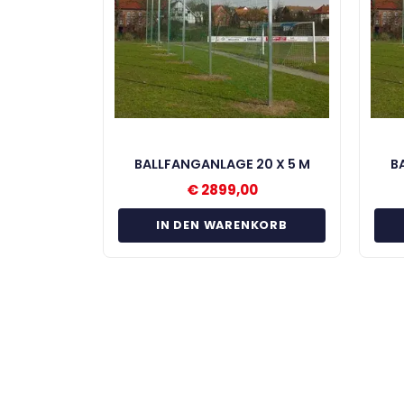
BALLFANGANLAGE 20 X 5 M
B
€
2899,00
IN DEN WARENKORB