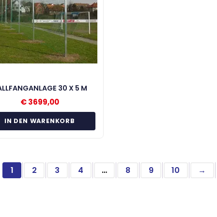
ALLFANGANLAGE 30 X 5 M
€
3699,00
IN DEN WARENKORB
1
2
3
4
…
8
9
10
→