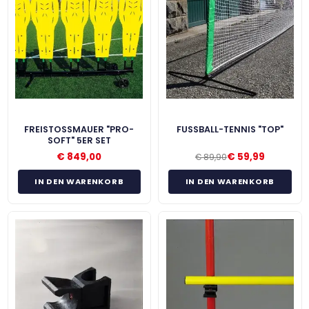
FREISTOSSMAUER "PRO-S
FUSSBALL-TENNIS "TOP"
OFT" 5ER SET
€
849,00
€
59,99
€
89,90
IN DEN WARENKORB
IN DEN WARENKORB