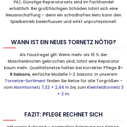
PA). Günstige Reparatursets sind im Fachhandel
erhältlich. Bei großflächigen Schäden lohnt sich eine
Neuanschaffung – denn ein schadhaftes Netz kann den
Spielbetrieb beeinflussen und wirkt unprofessionell.
WANN IST EIN NEUES TORNETZ NÖTIG?
Als Faustregel gilt: Wenn mehr als 10 % der
Maschenknoten gebrochen sind, lohnt eine Reparatur
kaum mehr. Qualitätsnetze halten bei korrekter Pflege
3–
5 Saisons
, einfache Modelle 1–2 Saisons. In unserem
Tornetze-Sortiment
finden Sie Netze für alle Torgrößen –
vom
Normtornetz 7,32 × 2,44 m
bis zum
Kleinfeldtornetz 3
× 2 m
.
FAZIT: PFLEGE RECHNET SICH
Mit wenig Aufwand – zweimalige Reinigung pro Saison,