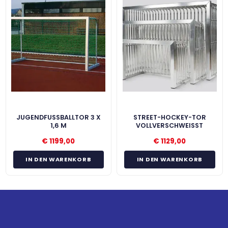
JUGENDFUSSBALLTOR 3 X 1
STREET-HOCKEY-TOR
,6 M
VOLLVERSCHWEISST
€
1199,00
€
1129,00
IN DEN WARENKORB
IN DEN WARENKORB