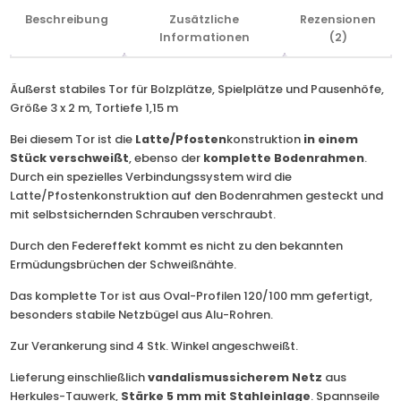
Beschreibung
Zusätzliche
Rezensionen
Informationen
(2)
Äußerst stabiles Tor für Bolzplätze, Spielplätze und Pausenhöfe,
Größe 3 x 2 m, Tortiefe 1,15 m
Bei diesem Tor ist die
Latte/Pfosten
konstruktion
in einem
Stück verschweißt
, ebenso der
komplette Bodenrahmen
.
Durch ein spezielles Verbindungssystem wird die
Latte/Pfostenkonstruktion auf den Bodenrahmen gesteckt und
mit selbstsichernden Schrauben verschraubt.
Durch den Federeffekt kommt es nicht zu den bekannten
Ermüdungsbrüchen der Schweißnähte.
Das komplette Tor ist aus Oval-Profilen 120/100 mm gefertigt,
besonders stabile Netzbügel aus Alu-Rohren.
Zur Verankerung sind 4 Stk. Winkel angeschweißt.
Lieferung einschließlich
vandalismussicherem Netz
aus
Herkules-Tauwerk,
Stärke 5 mm mit Stahleinlage
. Spannseile