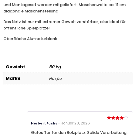
und Montageset werden mitgeliefert. Maschenweite ca. 11 cm,
diagonale Maschenstellung
Das Netz ist nur mit extremer Gewalt zerstörbar, also ideal für
öffentliche Spielplätze!
Oberfläche Alu-naturblank
Gewicht
50 kg
Marke
Haspo
–
Januar 20, 2026
Herbert Fuchs
Bewertet
mit
4
von 5
Gutes Tor für den Bolzplatz. Solide Verarbeitung,