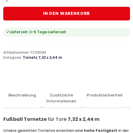
IN DEN WARENKORB
Lieferzeit:
3-5 Tage Lieferzeit
Artikelnummer:
FC0801M
Kategorie:
Tornetz 7,32 x 2,44 m
Beschreibung
Zusätzliche
Produktsicherheit
Informationen
Fußball Tornetze
für Tore
7,32 x 2,44 m
Unsere gewirkten Tornetze erreichen eine
hohe Festigkeit
in der