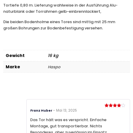
Tortiefe 0,80 m. Lieferung wahlweise in der Ausführung Alu-
naturblank oder Torrahmen gelb-einbrennlackiert,
Die beiden Bodenholme eines Tores sind mittig mit 25 mm
großen Bohrungen zur Bodenbefestigung versehen.
Gewicht
16 kg
Marke
Haspo
–
Mai 13, 2025
Franz Huber
Bewertet
mit
4
von 5
Das Tor hält was es verspricht. Einfache
Montage, gut transportierbar. Nichts
Besonderes, aber zuverlässig im Einsatz.