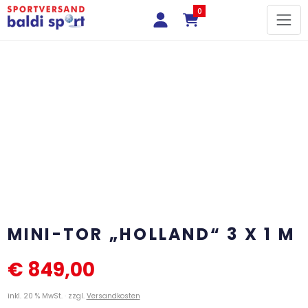
0
MINI-TOR „HOLLAND“ 3 X 1 M
€
849,00
inkl. 20 % MwSt.
zzgl.
Versandkosten