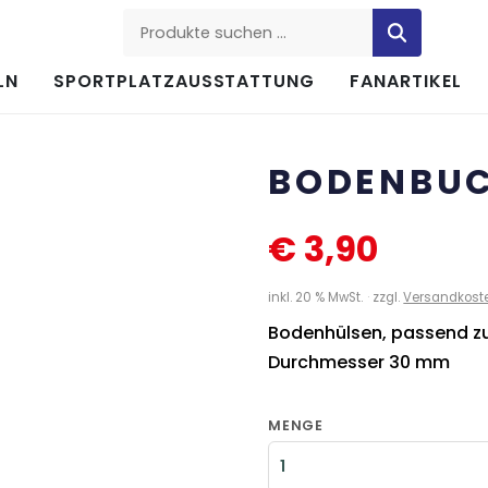
Produkte suchen
LN
SPORTPLATZAUSSTATTUNG
FANARTIKEL
BODENBUC
€
3,90
inkl. 20 % MwSt.
zzgl.
Versandkost
Bodenhülsen, passend z
Durchmesser 30 mm
MENGE