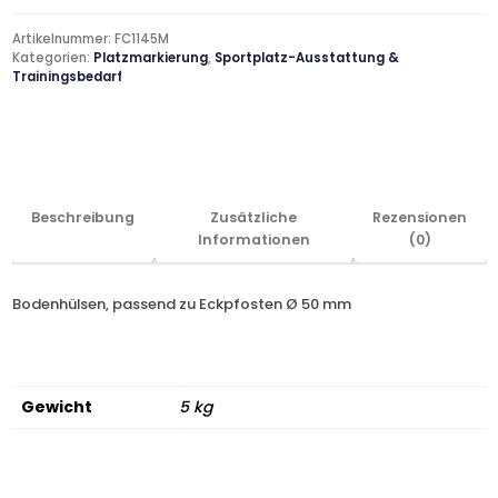
Artikelnummer:
FC1145M
Kategorien:
Platzmarkierung
,
Sportplatz-Ausstattung &
Trainingsbedarf
Beschreibung
Zusätzliche
Rezensionen
Informationen
(0)
Bodenhülsen, passend zu Eckpfosten Ø 50 mm
Gewicht
5 kg