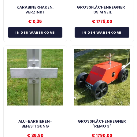
KARABINERHAKEN,
GROSSFLÄCHENREGNER-1
VERZINKT
35 M SEIL
€
0,35
€
1779,00
IN DEN WARENKORB
IN DEN WARENKORB
ALU-BARRIEREN-
GROSSFLÄCHENREGNER "
BEFESTIGUNG
REMO 3"
€
35,90
€
1790,00